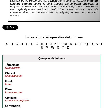
L'objectif de ce dictionnaire est d’
expliquer
le sens de certains
mots du
langage courant
quand ils sont
utilisés par le corps médical
, et
uniquement dans cette situation. Vous trouverez également nombre de
mots spécifiquement médicaux, mais d’un usage courant. Vous n’y
trouverez donc pas de mots très compliqués, et très peu de noms
propres.
Index alphabétique des définitions
A
-
B
-
C
-
D
-
E
-
F
-
G
-
H
-
I
-
J
-
K
-
L
-
M
-
N
-
O
-
P
-
Q
-
R
-
S
-
T
-
U
-
V
-
W
-
X
-
Y
-
Z
Quelques définitions
Tétraplégie
Nom féminin
Objectif
Nom masculin
Hernie
Nom
Filtre
Nom masculin
Oreillons
Nom masculin pluriel
Convention