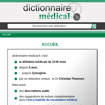
Accueil
ACCUEIL
dictionnaire-medical.fr, c'est :
la définition médicale de 3148 mots
depuis
À jeun
...
... jusqu'à
Zymogène
par un rédacteur unique : le Dr
Christian Thomsen
Mais aussi :
des
descriptions audio
des suggestions de lecture complémentaire
dans
l'encyclopédie du vocabulaire médical