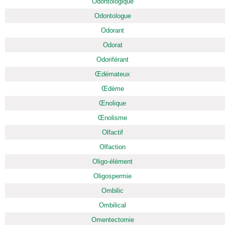
Odontologique
Odontologue
Odorant
Odorat
Odoriférant
Œdémateux
Œdème
Œnolique
Œnolisme
Olfactif
Olfaction
Oligo-élément
Oligospermie
Ombilic
Ombilical
Omentectomie