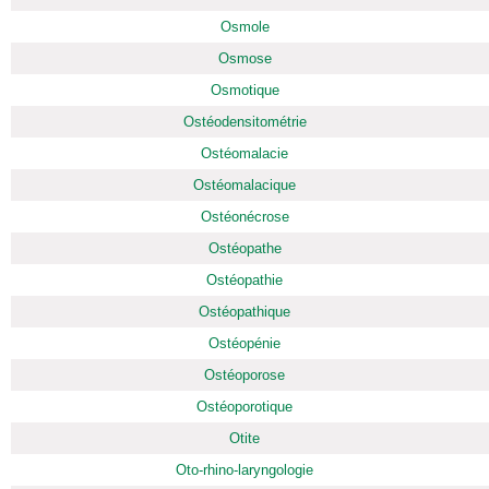
Osmole
Osmose
Osmotique
Ostéodensitométrie
Ostéomalacie
Ostéomalacique
Ostéonécrose
Ostéopathe
Ostéopathie
Ostéopathique
Ostéopénie
Ostéoporose
Ostéoporotique
Otite
Oto-rhino-laryngologie