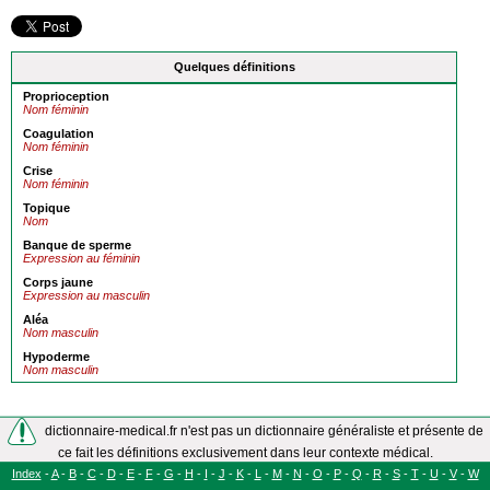
Quelques définitions
Proprioception
Nom féminin
Coagulation
Nom féminin
Crise
Nom féminin
Topique
Nom
Banque de sperme
Expression au féminin
Corps jaune
Expression au masculin
Aléa
Nom masculin
Hypoderme
Nom masculin
dictionnaire-medical.fr n'est pas un dictionnaire généraliste et présente de
ce fait les définitions exclusivement dans leur contexte médical.
Index
-
A
-
B
-
C
-
D
-
E
-
F
-
G
-
H
-
I
-
J
-
K
-
L
-
M
-
N
-
O
-
P
-
Q
-
R
-
S
-
T
-
U
-
V
-
W