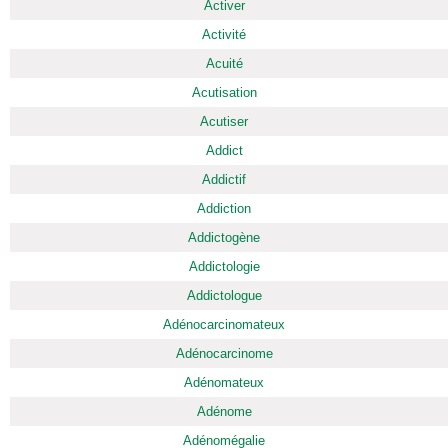
Activer
Activité
Acuité
Acutisation
Acutiser
Addict
Addictif
Addiction
Addictogène
Addictologie
Addictologue
Adénocarcinomateux
Adénocarcinome
Adénomateux
Adénome
Adénomégalie