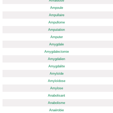
Amœbose
Ampoule
Ampullaire
Ampullome
Amputation
Amputer
Amygdale
Amygdalectomie
Amygdalien
Amygdalite
Amyloïde
Amyloïdose
Amylose
Anabolisant
Anabolisme
Anaérobie