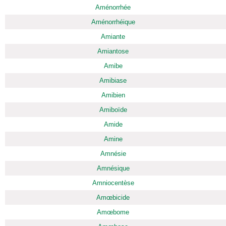
Aménorrhée
Aménorrhéique
Amiante
Amiantose
Amibe
Amibiase
Amibien
Amiboïde
Amide
Amine
Amnésie
Amnésique
Amniocentèse
Amœbicide
Amœbome