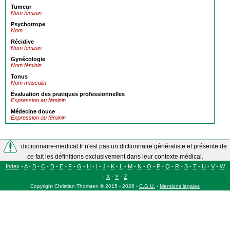
Tumeur
Nom féminin
Psychotrope
Nom
Récidive
Nom féminin
Gynécologie
Nom féminin
Tonus
Nom masculin
Évaluation des pratiques professionnelles
Expression au féminin
Médecine douce
Expression au féminin
dictionnaire-medical.fr n'est pas un dictionnaire généraliste et présente de
ce fait les définitions exclusivement dans leur contexte médical.
Index
-
A
-
B
-
C
-
D
-
E
-
F
-
G
-
H
-
I
-
J
-
K
-
L
-
M
-
N
-
O
-
P
-
Q
-
R
-
S
-
T
-
U
-
V
-
W
-
X
-
Y
-
Z
Copyright
Christian Thomsen
©
2015 - 2026
-
C.G.U.
-
Mentions légales