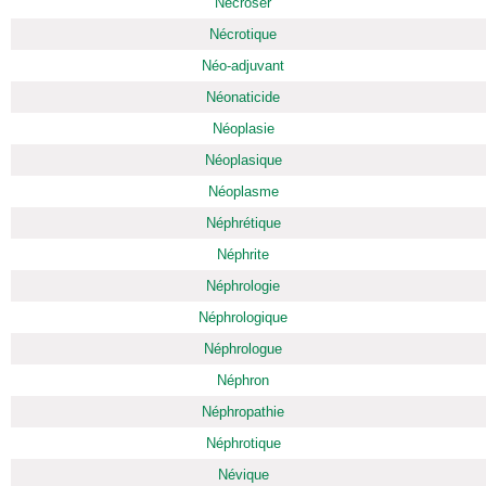
Nécroser
Nécrotique
Néo-adjuvant
Néonaticide
Néoplasie
Néoplasique
Néoplasme
Néphrétique
Néphrite
Néphrologie
Néphrologique
Néphrologue
Néphron
Néphropathie
Néphrotique
Névique