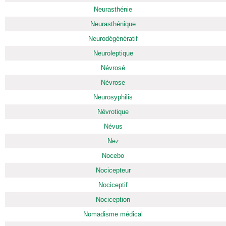
Neurasthénie
Neurasthénique
Neurodégénératif
Neuroleptique
Névrosé
Névrose
Neurosyphilis
Névrotique
Névus
Nez
Nocebo
Nocicepteur
Nociceptif
Nociception
Nomadisme médical