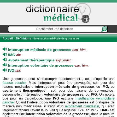
Accueil
>
Définitions
> Interruption médicale de grossesse
Interruption médicale de grossesse
exp. fém.
IMG
abr.
Avortement thérapeutique
exp. masc.
Interruption volontaire de grossesse
exp. fém.
IVG
abr.
Une grossesse peut s’interrompre spontanément ; cela s’appelle une
fausse couche
. Mais l’interruption peut être provoquée, soit pour des
raisons médicales :
interruption médicale de grossesse
, ou
IMG,
ou
avortement thérapeutique
; soit pour des raisons de convenance
personnelle :
interruption volontaire de grossesse
, ou
IVG
. On notera
que pour un cardiologue, une
IVG
est une
insuffisance ventriculaire
gauche
. Quand l’
interruption
volontaire de grossesse
est pratiquée de
manière non médicalisée, il s’agit d’un
avortement clandestin
, qui était
largement répandu avant la loi Veil qui a légalisé l’
IVG
en 1975. L’
IMG
est
également une
interruption volontaire de la grossesse
, dans la mesure