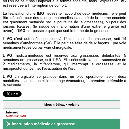
où l’on ne peut pas l’imposer à la femme enceinte, mais l’expression
IVG
est réservée à l’interruption de confort.
La réalisation d’une
IMG
nécessite l’accord de deux médecins ; elle peut
être décidée pour des raisons maternelles (la santé de la femme enceinte
est gravement menacée par la poursuite de la grossesse), ou pour des
raisons fœtales, (le risque de malformation d’une extrême gravité est
avéré). L’
IMG
est possible quel que soit le terme de la grossesse.
L’
IVG
n’est autorisée que jusqu’à 12 semaines de grossesse, soit 14
semaines d’aménorrhée (SA). Elle peut se faire de deux façons : par voie
médicamenteuse ou par voie chirurgicale.
L’
IVG
médicamenteuse est réservée aux grossesses débutantes, 5
semaines de grossesse, soit 7 SA. Elle nécessite la prise successive de
2 médicaments, la mifépristone, qui interrompt la grossesse, et le
misoprostol qui permet l’évacuation de l’œuf.
L’
IVG
chirurgicale se pratique dans un bloc opératoire, selon deux
modalités : l’aspiration et le curetage évacuateur, la première préférable à
la seconde.
Mots médicaux voisins
Internet
Nom masculin
Interruption médicale de grossesse