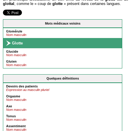
glottal
, comme le « coup de
glotte
» présent dans certaines langues.
Mots médicaux voisins
Glomérule
Nom masculin
Glotte
Glucide
Nom masculin
Gluten
Nom masculin
Quelques définitions
Devoirs des patients
Expression au masculin pluriel
Orgasme
Nom masculin
Axe
Nom masculin
Tonus
Nom masculin
Assentiment
Nom masculin