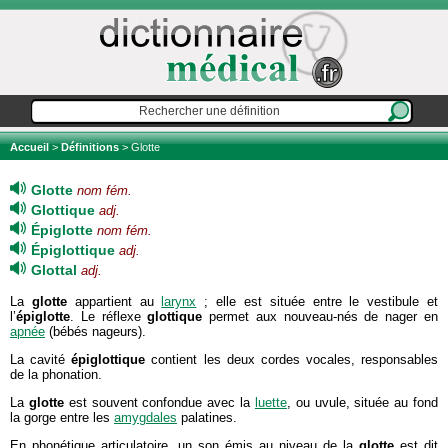
Accueil
>
Définitions
> Glotte
Glotte
nom fém.
Glottique
adj.
Épiglotte
nom fém.
Épiglottique
adj.
Glottal
adj.
La
glotte
appartient au
larynx
; elle est située entre le vestibule et
l’
épiglotte
. Le réflexe
glottique
permet aux nouveau-nés de nager en
apnée
(bébés nageurs).
La cavité
épiglottique
contient les deux cordes vocales, responsables
de la phonation.
La
glotte
est souvent confondue avec la
luette
, ou uvule, située au fond
la gorge entre les
amygdales
palatines.
En phonétique articulatoire, un son émis au niveau de la
glotte
est dit