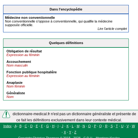
Dans l'encyclopédie
Médecine non
convention
nelle
Non conventionnelle s'oppose à conventionnelle, qui qualifie la médecine
supposée officielle.
Lire l'article complet
Quelques définitions
Obligation de résultat
Expression au féminin
Accouchement
Nom masculin
Fonction publique hospitalière
Expression au féminin
Anaplasie
Nom féminin
Généraliste
Nom
dictionnaire-medical.fr n'est pas un dictionnaire généraliste et présente de
ce fait les définitions exclusivement dans leur contexte médical.
Index
-
A
-
B
-
C
-
D
-
E
-
F
-
G
-
H
-
I
-
J
-
K
-
L
-
M
-
N
-
O
-
P
-
Q
-
R
-
S
-
T
-
U
-
V
-
W
-
X
-
Y
-
Z
Copyright
Christian Thomsen
©
2015 - 2026
-
C.G.U.
-
Mentions légales