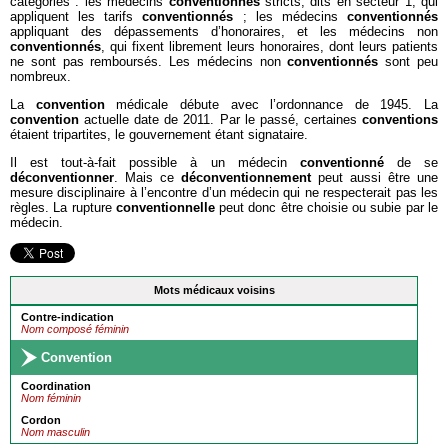
catégories : les médecins
conventionnés
stricts, dits en secteur 1, qui
appliquent les tarifs
conventionnés
; les médecins
conventionnés
appliquant des dépassements d’honoraires, et les médecins non
conventionnés
, qui fixent librement leurs honoraires, dont leurs patients
ne sont pas remboursés. Les médecins non
conventionnés
sont peu
nombreux.
La
convention
médicale débute avec l’ordonnance de 1945. La
convention
actuelle date de 2011. Par le passé, certaines
conventions
étaient tripartites, le gouvernement étant signataire.
Il est tout-à-fait possible à un médecin
conventionné
de se
déconventionner
. Mais ce
déconventionnement
peut aussi être une
mesure disciplinaire à l’encontre d’un médecin qui ne respecterait pas les
règles. La rupture
conventionnelle
peut donc être choisie ou subie par le
médecin.
Mots médicaux voisins
Contre-indication
Nom composé féminin
Convention
Coordination
Nom féminin
Cordon
Nom masculin