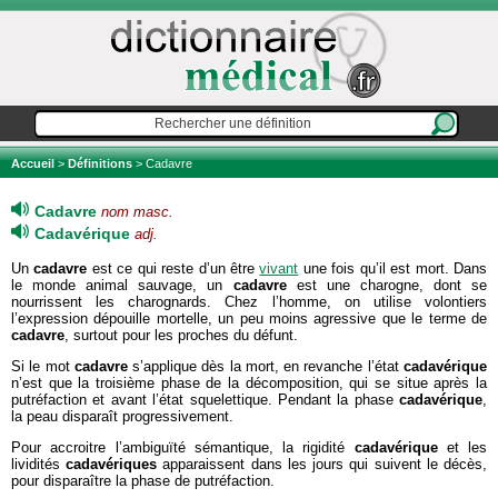
Accueil
>
Définitions
> Cadavre
Cadavre
nom masc.
Cadavérique
adj.
Un
cadavre
est ce qui reste d’un être
vivant
une fois qu’il est mort. Dans
le monde animal sauvage, un
cadavre
est une charogne, dont se
nourrissent les charognards. Chez l’homme, on utilise volontiers
l’expression dépouille mortelle, un peu moins agressive que le terme de
cadavre
, surtout pour les proches du défunt.
Si le mot
cadavre
s’applique dès la mort, en revanche l’état
cadavérique
n’est que la troisième phase de la décomposition, qui se situe après la
putréfaction et avant l’état squelettique. Pendant la phase
cadavérique
,
la peau disparaît progressivement.
Pour accroitre l’ambiguïté sémantique, la rigidité
cadavérique
et les
lividités
cadavériques
apparaissent dans les jours qui suivent le décès,
pour disparaître la phase de putréfaction.