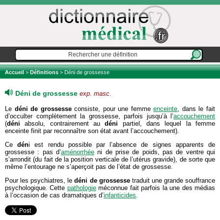
Accueil
>
Définitions
> Déni de grossesse
Déni de grossesse
exp. masc.
Le
déni de grossesse
consiste, pour une femme
enceinte
, dans le fait
d’occulter complètement la grossesse, parfois jusqu’à l’
accouchement
(
déni
absolu, contrairement au
déni
partiel, dans lequel la femme
enceinte finit par reconnaître son état avant l’accouchement).
Ce
dén
i est rendu possible par l’absence de signes apparents de
grossesse : pas d’
aménorrhée
ni de prise de poids, pas de ventre qui
s’arrondit (du fait de la position verticale de l’utérus gravide), de sorte que
même l’entourage ne s’aperçoit pas de l’état de grossesse.
Pour les psychiatres, le
déni de grossesse
traduit une grande souffrance
psychologique. Cette
pathologie
méconnue fait parfois la une des médias
à l’occasion de cas dramatiques d’
infanticides
.