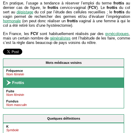
En pratique, l’usage a tendance à réserver l’emploi du terme
frottis
au
dernier cas de figure, le
frottis
cervico-vaginal (
FCV
). Le
frottis
du col
sert au
dépistage
du col par l’étude des cellules recueillies ; le
frottis
du
vagin permet de rechercher des germes et/ou d’évaluer l’imprégnation
hormonale
(on peut donc réaliser un
frottis
vaginal à une femme à qui le
col a été retiré lors d’une hystérectomie).
En France, les
FCV
sont habituellement réalisés par des
gynécologues
,
mais un certain nombre de
généralistes
ont l’habitude de les faire, comme
c’est la règle dans beaucoup de pays voisins du nôtre.
Mots médicaux voisins
Fréquence
Nom féminin
Frottis
Fuite
Nom féminin
Fundus
Nom masculin
Quelques définitions
K
Symbole