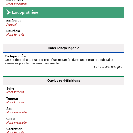
Endomètre
Nom masculin
Endoprothèse
Entérique
Adjectif
Enurésie
Nom féminin
Dans l'encyclopédie
Endoprothèse
Une endoprothèse est une prothèse implantée dans une structure tubulaire
sténosée pour la maintenir perméable.
Lire l'article complet
Quelques définitions
Suite
Nom féminin
Tumeur
Nom féminin
Axe
Nom masculin
Code
Nom masculin
Castration
Nom féminin