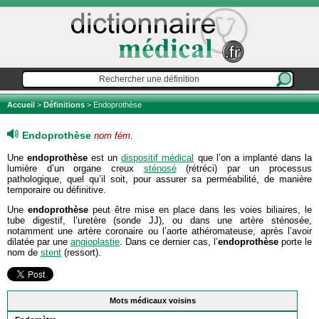
Accueil
>
Définitions
> Endoprothèse
Endoprothèse
nom fém.
Une
endoprothèse
est un
dispositif médical
que l’on a implanté dans la
lumière d’un organe creux
sténosé
(rétréci) par un processus
pathologique, quel qu’il soit, pour assurer sa perméabilité, de manière
temporaire ou définitive.
Une
endoprothèse
peut être mise en place dans les voies biliaires, le
tube digestif, l’uretère (sonde JJ), ou dans une artère sténosée,
notamment une artère coronaire ou l’aorte athéromateuse, après l’avoir
dilatée par une
angioplastie
. Dans ce dernier cas, l’
endoprothèse
porte le
nom de
stent
(ressort).
Mots médicaux voisins