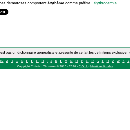
ines dermatoses comportent
érythème
comme préfixe :
érythrodermie
.
'est pas un dictionnaire généraliste et présente de ce fait les définitions exclusive
dex
-
A
-
B
-
C
-
D
-
E
-
F
-
G
-
H
-
I
-
J
-
K
-
L
-
M
-
N
-
O
-
P
-
Q
-
R
-
S
-
T
-
U
-
V
-
W
-
X
-
Y
Copyright
Christian Thomsen
©
2015 - 2026
-
C.G.U.
-
Mentions légales