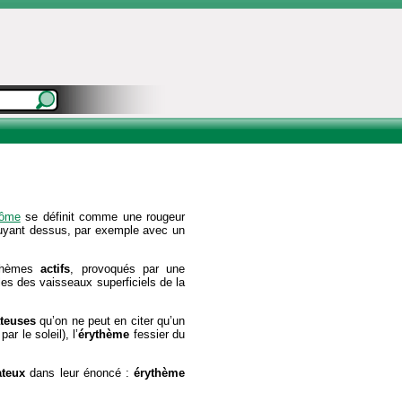
ôme
se définit comme une rougeur
ppuyant dessus, par exemple avec un
ythèmes
actifs
, provoqués par une
les des vaisseaux superficiels de la
teuses
qu’on ne peut en citer qu’un
r le soleil), l’
érythème
fessier du
ateux
dans leur énoncé :
érythème