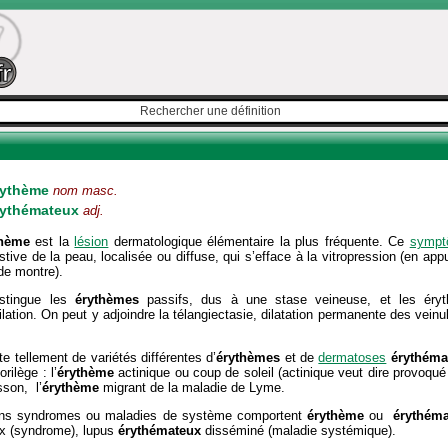
rythème
nom masc.
rythémateux
adj.
thème
est la
lésion
dermatologique élémentaire la plus fréquente. Ce
sympt
tive de la peau, localisée ou diffuse, qui s’efface à la vitropression (en a
de montre).
stingue les
érythèmes
passifs, dus à une stase veineuse, et les ér
lation. On peut y adjoindre la télangiectasie, dilatation permanente des veinu
ste tellement de variétés différentes d’
érythèmes
et de
dermatoses
érythéma
lorilège : l’
érythème
actinique ou coup de soleil (actinique veut dire provoqué pa
sson, l’
érythème
migrant de la maladie de Lyme.
ins syndromes ou maladies de système comportent
érythème
ou
érythém
x (syndrome), lupus
érythémateux
disséminé (maladie systémique).