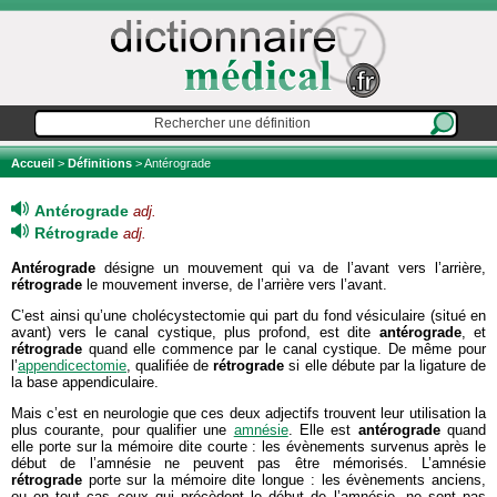
Accueil
>
Définitions
> Antérograde
Antérograde
adj.
Rétrograde
adj.
Antérograde
désigne un mouvement qui va de l’avant vers l’arrière,
rétrograde
le mouvement inverse, de l’arrière vers l’avant.
C’est ainsi qu’une cholécystectomie qui part du fond vésiculaire (situé en
avant) vers le canal cystique, plus profond, est dite
antérograde
, et
rétrograde
quand elle commence par le canal cystique. De même pour
l’
appendicectomie
, qualifiée de
rétrograde
si elle débute par la ligature de
la base appendiculaire.
Mais c’est en neurologie que ces deux adjectifs trouvent leur utilisation la
plus courante, pour qualifier une
amnésie
. Elle est
antérograde
quand
elle porte sur la mémoire dite courte : les évènements survenus après le
début de l’amnésie ne peuvent pas être mémorisés. L’amnésie
rétrograde
porte sur la mémoire dite longue : les évènements anciens,
ou en tout cas ceux qui précèdent le début de l’amnésie, ne sont pas