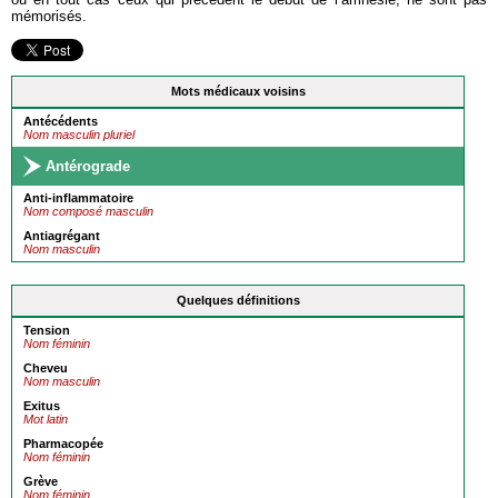
mémorisés.
Mots médicaux voisins
Antécédents
Nom masculin pluriel
Antérograde
Anti-inflammatoire
Nom composé masculin
Antiagrégant
Nom masculin
Quelques définitions
Tension
Nom féminin
Cheveu
Nom masculin
Exitus
Mot latin
Pharmacopée
Nom féminin
Grève
Nom féminin