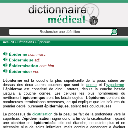
Accueil
>
Définitions
> Épiderme
Épiderme
nom masc.
Épidermique
adj.
Épidermisation
nom fém.
Épidermiser
ver.
L’
épiderme
est la couche la plus superficielle de la peau, située au-
dessus des deux autres couches que sont le
derme
et l’
hypoderme
.
L’
épiderme
est constitué de cinq strates, depuis la couche basale
jusqu’à la couche cornée. Les cellules les plus nombreuses du
revêtement
épidermique
sont les kératinocytes. L’
épiderme
contient de
nombreuses terminaisons nerveuses, ce qui explique que les brûlures du
premier degré, purement
épidermiques
, soient très douloureuses.
Le processus de
cicatrisation
de la peau se fait de la profondeur vers la
superficie. L’
épidermisation
signe donc la fin de la cicatrisation : quand
une cicatrice est
épidermisée
, elle est étanche, ne suinte plus et ne
nécessite plus de soins infirmiers, mais continue cependant à évoluer