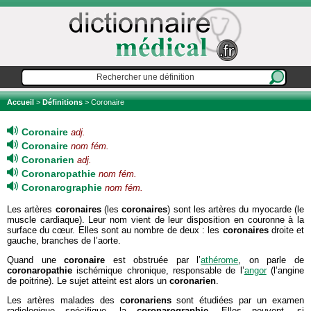
Accueil
>
Définitions
> Coronaire
Coronaire
adj.
Coronaire
nom fém.
Coronarien
adj.
Coronaropathie
nom fém.
Coronarographie
nom fém.
Les artères
coronaires
(les
coronaires
) sont les artères du myocarde (le
muscle cardiaque). Leur nom vient de leur disposition en couronne à la
surface du cœur. Elles sont au nombre de deux : les
coronaires
droite et
gauche, branches de l’aorte.
Quand une
coronaire
est obstruée par l’
athérome
, on parle de
coronaropathie
ischémique chronique, responsable de l’
angor
(l’angine
de poitrine). Le sujet atteint est alors un
coronarien
.
Les artères malades des
coronariens
sont étudiées par un examen
radiologique spécifique, la
coronarographie
. Elles peuvent, si