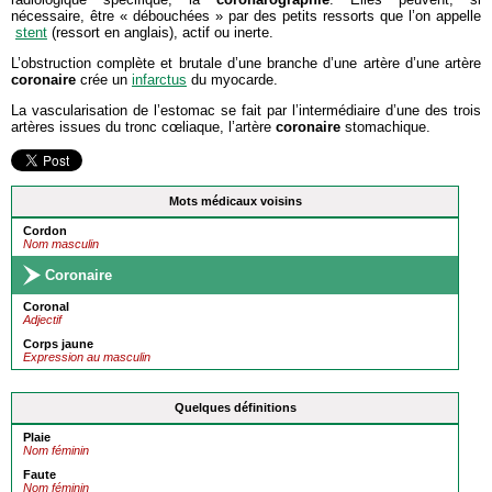
nécessaire, être « débouchées » par des petits ressorts que l’on appelle
stent
(ressort en anglais), actif ou inerte.
L’obstruction complète et brutale d’une branche d’une artère d’une artère
coronaire
crée un
infarctus
du myocarde.
La vascularisation de l’estomac se fait par l’intermédiaire d’une des trois
artères issues du tronc cœliaque, l’artère
coronaire
stomachique.
Mots médicaux voisins
Cordon
Nom masculin
Coronaire
Coronal
Adjectif
Corps jaune
Expression au masculin
Quelques définitions
Plaie
Nom féminin
Faute
Nom féminin