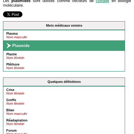
Les
plasmides
sont utilisés comme vecteurs de
clonage
en biologie
moléculaire.
Mots médicaux voisins
Plasma
Nom masculin
Plasmide
Plastie
Nom féminin
Pléthore
Nom féminin
Quelques définitions
Crise
Nom féminin
Greffe
Nom féminin
Bilan
Nom masculin
Réadaptation
Nom féminin
Forum