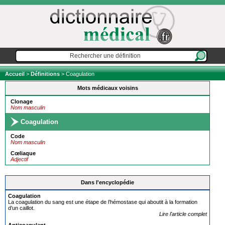
Accueil
>
Définitions
> Coagulation
Mots médicaux voisins
Clonage
Nom masculin
Coagulation
Code
Nom masculin
Cœliaque
Adjectif
Dans l'encyclopédie
Coagulation
La coagulation du sang est une étape de l’hémostase qui aboutit à la formation
d’un caillot.
Lire l'article complet