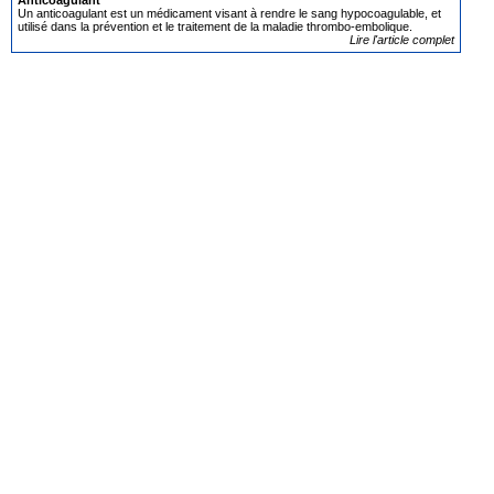
Anti
coagulant
Un anticoagulant est un médicament visant à rendre le sang hypocoagulable, et
utilisé dans la prévention et le traitement de la maladie thrombo-embolique.
Lire l'article complet