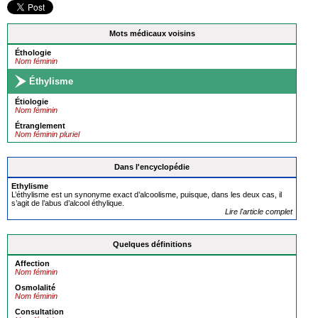
Mots médicaux voisins
Éthologie
Nom féminin
Éthylisme
Étiologie
Nom féminin
Étranglement
Nom féminin pluriel
Dans l'encyclopédie
Ethylisme
L’éthylisme est un synonyme exact d’alcoolisme, puisque, dans les deux cas, il
s’agit de l’abus d’alcool éthylique.
Lire l'article complet
Quelques définitions
Affection
Nom féminin
Osmolalité
Nom féminin
Consultation