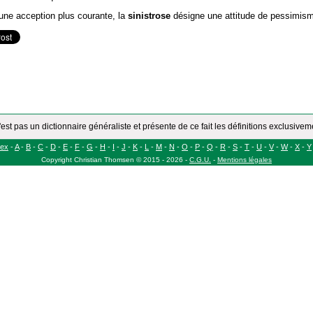
une acception plus courante, la
sinistrose
désigne une attitude de pessimis
'est pas un dictionnaire généraliste et présente de ce fait les définitions exclusive
dex
-
A
-
B
-
C
-
D
-
E
-
F
-
G
-
H
-
I
-
J
-
K
-
L
-
M
-
N
-
O
-
P
-
Q
-
R
-
S
-
T
-
U
-
V
-
W
-
X
-
Y
Copyright
Christian Thomsen
©
2015 - 2026
-
C.G.U.
-
Mentions légales