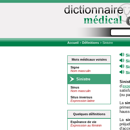
Accueil
>
Définitions
> Sinistre
Si
Mots médicaux voisins
Si
Si
Signe
Nom masculin
Si
Sinistre
Sinist
d’
expe
Sinus
satis
Nom masculin
(ou pa
Situs inversus
Expression latine
La
sin
prime
hauss
Quelques définitions
La
si
Espérance de vie
préjud
Expression au féminin
d’acci