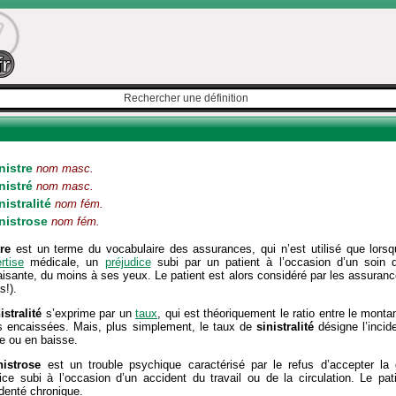
nistre
nom masc.
nistré
nom masc.
nistralité
nom fém.
nistrose
nom fém.
re
est un terme du vocabulaire des assurances, qui n’est utilisé que lorsqu’i
rtise
médicale, un
préjudice
subi par un patient à l’occasion d’un soin 
faisante, du moins à ses yeux. Le patient est alors considéré par les assur
s!).
istralité
s’exprime par un
taux
, qui est théoriquement le ratio entre le mont
s encaissées. Mais, plus simplement, le taux de
sinistralité
désigne l’inci
e ou en baisse.
nistrose
est un trouble psychique caractérisé par le refus d’accepter la g
ice subi à l’occasion d’un accident du travail ou de la circulation. Le pati
denté chronique.