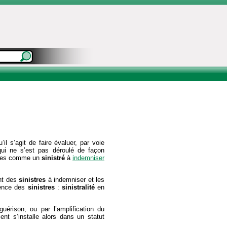
l s’agit de faire évaluer, par voie
qui ne s’est pas déroulé de façon
ances comme un
sinistré
à
indemniser
ant des
sinistres
à indemniser et les
dence des
sinistres
:
sinistralité
en
uérison, ou par l’amplification du
ent s’installe alors dans un statut