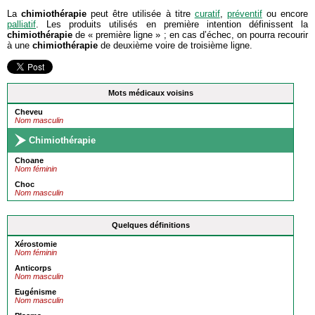
La
chimiothérapie
peut être utilisée à titre
curatif
,
préventif
ou encore
palliatif
. Les produits utilisés en première intention définissent la
chimiothérapie
de « première ligne » ; en cas d’échec, on pourra recourir
à une
chimiothérapie
de deuxième voire de troisième ligne.
Mots médicaux voisins
Cheveu
Nom masculin
Chimiothérapie
Choane
Nom féminin
Choc
Nom masculin
Quelques définitions
Xérostomie
Nom féminin
Anticorps
Nom masculin
Eugénisme
Nom masculin