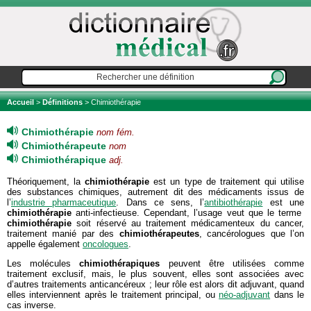
Accueil
>
Définitions
> Chimiothérapie
Chimiothérapie
nom fém.
Chimiothérapeute
nom
Chimiothérapique
adj.
Théoriquement, la
chimiothérapie
est un type de traitement qui utilise
des substances chimiques, autrement dit des médicaments issus de
l’
industrie pharmaceutique
. Dans ce sens, l’
antibiothérapie
est une
chimiothérapie
anti-infectieuse. Cependant, l’usage veut que le terme
chimiothérapie
soit réservé au traitement médicamenteux du cancer,
traitement manié par des
chimiothérapeutes
, cancérologues que l’on
appelle également
oncologues
.
Les molécules
chimiothérapiques
peuvent être utilisées comme
traitement exclusif, mais, le plus souvent, elles sont associées avec
d’autres traitements anticancéreux ; leur rôle est alors dit adjuvant, quand
elles interviennent après le traitement principal, ou
néo-adjuvant
dans le
cas inverse.