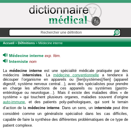
Accueil
>
Définitions
> Médecine interne
Médecine interne
exp. fém.
Interniste
nom
La
médecine interne
est une spécialité médicale pratiquée par des
médecins
internistes
. La
médecine conventionnelle
a tendance à
découper l’organisme en appareils ou [lien]systèmes[/lien] (appareil
digestif, système nerveux central…), avec des spécialistes pour prendre
en charge les affections de ces appareils ou systèmes (gastro-
entérologue ou neurologue…). Mais il existe des maladies dites « de
système » qui touchent plusieurs organes, maladies souvent d’origine
auto-immune
, et des patients poly-pathologiques
, qui sont le terrain
d’action de la
médecine
interne
. Dans un sens, un
interniste
peut être
considéré comme un généraliste spécialisé dans les cas difficiles,
capable de faire la synthèse des différentes problématiques de ce type de
patient complexe.