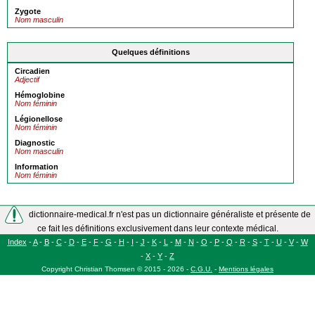
Zygote
Nom masculin
Quelques définitions
Circadien
Adjectif
Hémoglobine
Nom féminin
Légionellose
Nom féminin
Diagnostic
Nom masculin
Information
Nom féminin
dictionnaire-medical.fr n'est pas un dictionnaire généraliste et présente de
ce fait les définitions exclusivement dans leur contexte médical.
Index
-
A
-
B
-
C
-
D
-
E
-
F
-
G
-
H
-
I
-
J
-
K
-
L
-
M
-
N
-
O
-
P
-
Q
-
R
-
S
-
T
-
U
-
V
-
W
-
X
-
Y
-
Z
Copyright
Christian Thomsen
©
2015 - 2026
-
C.G.U.
-
Mentions légales