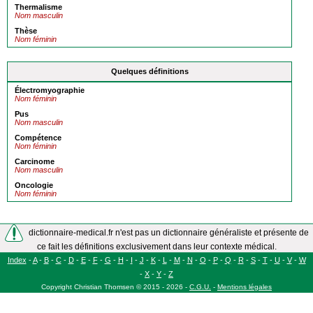
Thermalisme
Nom masculin
Thèse
Nom féminin
Quelques définitions
Électromyographie
Nom féminin
Pus
Nom masculin
Compétence
Nom féminin
Carcinome
Nom masculin
Oncologie
Nom féminin
dictionnaire-medical.fr n'est pas un dictionnaire généraliste et présente de
ce fait les définitions exclusivement dans leur contexte médical.
Index
-
A
-
B
-
C
-
D
-
E
-
F
-
G
-
H
-
I
-
J
-
K
-
L
-
M
-
N
-
O
-
P
-
Q
-
R
-
S
-
T
-
U
-
V
-
W
-
X
-
Y
-
Z
Copyright
Christian Thomsen
©
2015 - 2026
-
C.G.U.
-
Mentions légales