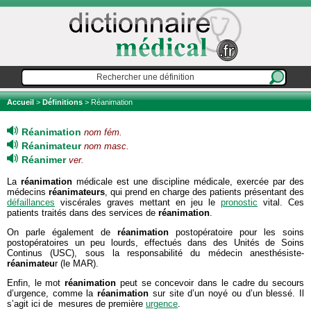
Accueil
>
Définitions
> Réanimation
Réanimation
nom fém.
Réanimateur
nom masc.
Réanimer
ver.
La
réanimation
médicale est une discipline médicale, exercée par des
médecins
réanimateurs
, qui prend en charge des patients présentant des
défaillances
viscérales graves mettant en jeu le
pronostic
vital. Ces
patients traités dans des services de
réanimation
.
On parle également de
réanimation
postopératoire pour les soins
postopératoires un peu lourds, effectués dans des Unités de Soins
Continus (USC), sous la responsabilité du médecin anesthésiste-
réanimateu
r (le MAR).
Enfin, le mot
réanimation
peut se concevoir dans le cadre du secours
d’urgence, comme la
réanimation
sur site d’un noyé ou d’un blessé. Il
s’agit ici de mesures de première
urgence
.