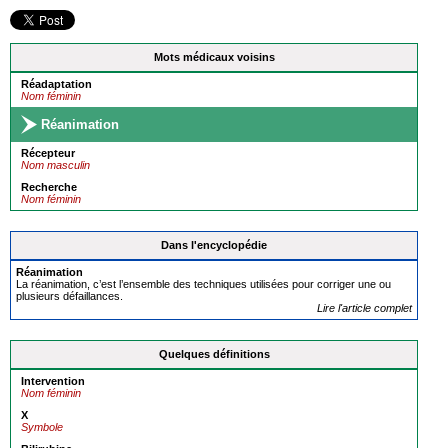
Mots médicaux voisins
Réadaptation
Nom féminin
Réanimation
Récepteur
Nom masculin
Recherche
Nom féminin
Dans l'encyclopédie
Réanimation
La réanimation, c’est l’ensemble des techniques utilisées pour corriger une ou
plusieurs défaillances.
Lire l'article complet
Quelques définitions
Intervention
Nom féminin
X
Symbole