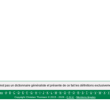
'est pas un dictionnaire généraliste et présente de ce fait les définitions exclusive
dex
-
A
-
B
-
C
-
D
-
E
-
F
-
G
-
H
-
I
-
J
-
K
-
L
-
M
-
N
-
O
-
P
-
Q
-
R
-
S
-
T
-
U
-
V
-
W
-
X
-
Y
Copyright
Christian Thomsen
©
2015 - 2026
-
C.G.U.
-
Mentions légales