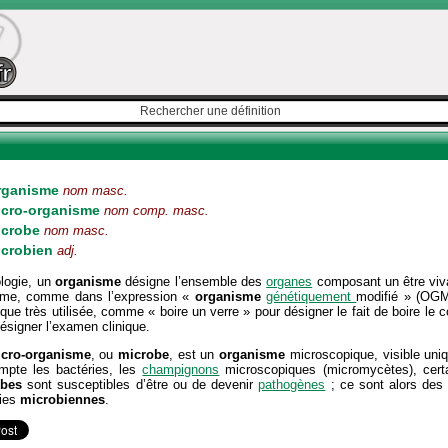
rganisme
nom masc.
icro-organisme
nom comp. masc.
icrobe
nom masc.
icrobien
adj.
ologie, un
organisme
désigne l’ensemble des
organes
composant un être vivan
ême, comme dans l’expression «
organisme
génétiquement
modifié » (OGM
ique très utilisée, comme « boire un verre » pour désigner le fait de boire le c
ésigner l’examen clinique.
cro-organisme
, ou
microbe
, est un
organisme
microscopique, visible uni
mpte les bactéries, les
champignons
microscopiques (micromycètes), certa
obes
sont susceptibles d’être ou de devenir
pathogènes
; ce sont alors des
ies
microbiennes
.