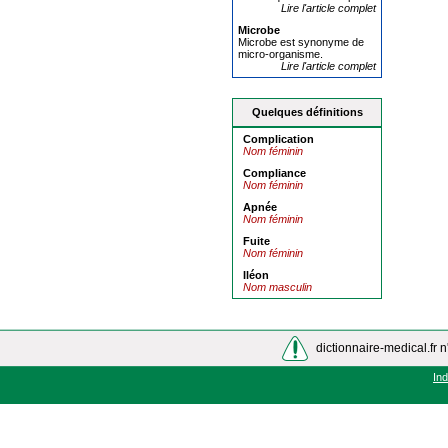
Lire l'article complet
Microbe
Microbe est synonyme de
micro-organisme.
Lire l'article complet
Quelques définitions
Complication
Nom féminin
Compliance
Nom féminin
Apnée
Nom féminin
Fuite
Nom féminin
Iléon
Nom masculin
dictionnaire-medical.fr n
In