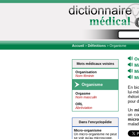
Accueil
>
Définitions
> Organisme
O
Mots médicaux voisins
M
M
Organisation
Nom féminin
M
Organisme
En bi
lui-m
Orgasme
rhétor
Nom masculin
pour d
ORL
Abréviation
Un
mi
on co
micr
Dans l'encyclopédie
malad
Micro-
organisme
Un micro-organisme ne peut
se voir qu’au microscope.