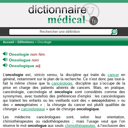
Accueil
>
Définitions
> Oncologie
Oncologie
nom fém.
Oncologue
nom
Oncologique
adj.
L’
oncologie
est,
stricto sensu
, la discipline qui traite du
cancer
en
général, notamment sur le plan de la recherche. Ce n’est donc pas tout-à-
fait la même chose que la
cancérologie
, discipline qui s’occupe de la
prise en charge des patients atteints de cancers. Mais, en pratique,
cancérologie, carcinologie et
oncologie
sont considérés comme des
synonymes, avec toutefois des préférences d’emploi : les cancérologues
qui traitent les enfants ou les vieillards sont des «
onco
pédiatres » ou
des «
onco
gériatres » ; la chirurgie du cancer est plutôt qualifiée de
chirurgie «
carcinologique
» que de chirurgie
oncologique
.
Les médecins cancérologues sont, selon leur orientation,
chimiothérapeutes ou radiothérapeutes ; mais l’usage veut que l’on
réserve le mot
oncologue
aux seuls
chimiothérapeutes
, à l’exclusion des