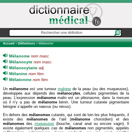
Accueil
>
Définitions
> Mélanome
Mélanome
nom masc.
Mélanocyte
nom masc.
Mélanocytaire
adj.
Mélanine
nom fém.
Mélatonine
nom fém.
Un
mélanome
est une tumeur
maligne
de la peau (ou des muqueuses),
développée aux dépends des
mélanocytes
, cellules pigmentées de la
peau. L’expression
mélanome
malin est un pléonasme, dans la mesure
où il n’y a pas de
mélanome
bénin. Une tumeur cutanée pigmentaire
bénigne s’appelle un naevus (ou névus).
En dehors des
mélanomes
cutanés, qui sont de loin les plus fréquents, il
existe des
mélanomes
de l’œil (
mélanome
choroïdien) et des
mélanomes
des
muqueuses
(bouche, canal anal ou encore vagin). Il
existe également quelques cas de
mélanomes
non pigmentés, appelés