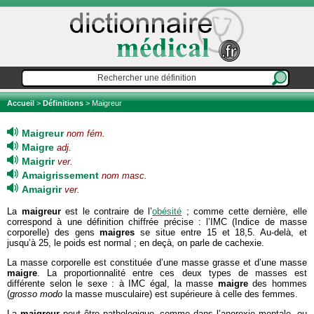
Accueil
>
Définitions
> Maigreur
Maigreur
nom fém.
Maigre
adj.
Maigrir
ver.
Amaigrissement
nom masc.
Amaigrir
ver.
La
maigreur
est le contraire de l’
obésité
; comme cette dernière, elle
correspond à une définition chiffrée précise : l’IMC (Indice de masse
corporelle) des gens
maigres
se situe entre 15 et 18,5. Au-delà, et
jusqu’à 25, le poids est normal ; en deçà, on parle de cachexie.
La masse corporelle est constituée d’une masse grasse et d’une masse
maigre
. La proportionnalité entre ces deux types de masses est
différente selon le sexe : à IMC égal, la masse
maigre
des hommes
(
grosso modo
la masse musculaire) est supérieure à celle des femmes.
La
maigreur
peut être pathologique, comme dans l’anorexie mentale, ou