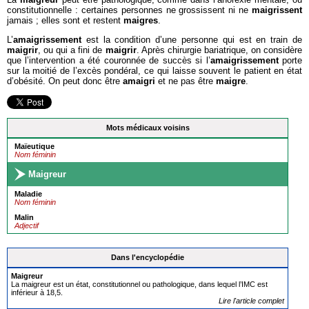
constitutionnelle : certaines personnes ne grossissent ni ne
maigrissent
jamais ; elles sont et restent
maigres
.
L’
amaigrissement
est la condition d’une personne qui est en train de
maigrir
, ou qui a fini de
maigrir
. Après chirurgie bariatrique, on considère
que l’intervention a été couronnée de succès si l’
amaigrissement
porte
sur la moitié de l’excès pondéral, ce qui laisse souvent le patient en état
d’obésité. On peut donc être
amaigri
et ne pas être
maigre
.
Mots médicaux voisins
Maïeutique
Nom féminin
Maigreur
Maladie
Nom féminin
Malin
Adjectif
Dans l'encyclopédie
Maigreur
La maigreur est un état, constitutionnel ou pathologique, dans lequel l’IMC est
inférieur à 18,5.
Lire l'article complet