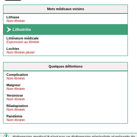
Mots médicaux voisins
Lithiase
Nom féminin
Lithotritie
Littérature médicale
Expression au féminin
Lochies
Nom féminin pluriel
Quelques définitions
Complication
Nom féminin
Maigreur
Nom féminin
Yersiniose
Nom féminin
Réadaptation
Nom féminin
Pandémie
Nom féminin
dictionnaire-medical.fr n'est pas un dictionnaire généraliste et présente de