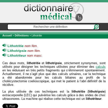
Accueil
>
Définitions
> Lithotritie
Lithotritie
nom fém.
Lithotripsie
nom fém.
Lithotriteur
nom masc.
Ces deux mots,
lithotritie
et
lithotripsie
, strictement synonymes, sont
utilisés pour désigner les techniques utilisées pour éliminer des
calculs
en les réduisant en très petits fragments qui s’élimineront spontanément.
Actuellement, il ne s’agit plus que des calculs urinaires, car la technique
a été abandonnée pour les calculs biliaires au profit de la
cholécystectomie coelioscopique, qui met le patient à l’abri définitif de la
récidive.
La plus utilisée de ces techniques est la
lithotritie
(
lithotripsie
)
extracorporelle (LEC) qui pulvérise les calculs grâce à des ondes de choc
ultrasonores. La machine qui réalise cette technique est un
lithotriteur
.