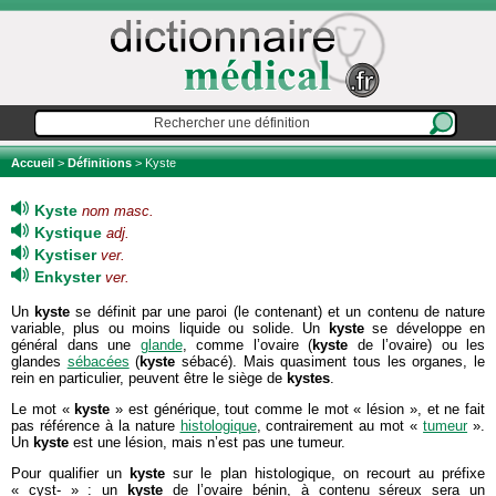
Accueil
>
Définitions
> Kyste
Kyste
nom masc.
Kystique
adj.
Kystiser
ver.
Enkyster
ver.
Un
kyste
se définit par une paroi (le contenant) et un contenu de nature
variable, plus ou moins liquide ou solide. Un
kyste
se développe en
général dans une
glande
, comme l’ovaire (
kyste
de l’ovaire) ou les
glandes
sébacées
(
kyste
sébacé). Mais quasiment tous les organes, le
rein en particulier, peuvent être le siège de
kystes
.
Le mot «
kyste
» est générique, tout comme le mot « lésion », et ne fait
pas référence à la nature
histologique
, contrairement au mot «
tumeur
».
Un
kyste
est une lésion, mais n’est pas une tumeur.
Pour qualifier un
kyste
sur le plan histologique, on recourt au préfixe
« cyst- » : un
kyste
de l’ovaire bénin, à contenu séreux sera un