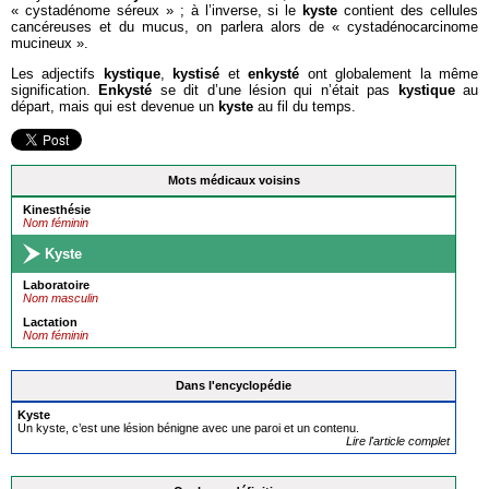
« cystadénome séreux » ; à l’inverse, si le
kyste
contient des cellules
cancéreuses et du mucus, on parlera alors de « cystadénocarcinome
mucineux ».
Les adjectifs
kystique
,
kystisé
et
enkysté
ont globalement la même
signification.
Enkysté
se dit d’une lésion qui n’était pas
kystique
au
départ, mais qui est devenue un
kyste
au fil du temps.
Mots médicaux voisins
Kinesthésie
Nom féminin
Kyste
Laboratoire
Nom masculin
Lactation
Nom féminin
Dans l'encyclopédie
Kyste
Un kyste, c’est une lésion bénigne avec une paroi et un contenu.
Lire l'article complet