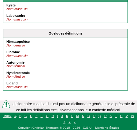
Kyste
Nom masculin
Laboratoire
Nom masculin
Quelques définitions
Hématopoïèse
Nom féminin
Fibrome
Nom masculin
Autonomie
Nom féminin
Hystérectomie
Nom féminin
Ligand
Nom masculin
dictionnaire-medical.fr n'est pas un dictionnaire généraliste et présente de
ce fait les définitions exclusivement dans leur contexte médical.
Index
-
A
-
B
-
C
-
D
-
E
-
F
-
G
-
H
-
I
-
J
-
K
-
L
-
M
-
N
-
O
-
P
-
Q
-
R
-
S
-
T
-
U
-
V
-
W
-
X
-
Y
-
Z
Copyright
Christian Thomsen
©
2015 - 2026
-
C.G.U.
-
Mentions légales