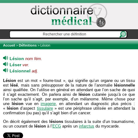
Accueil
>
Définitions
> Lésion
Lésion
nom fém.
Léser
ver.
Lésionnel
adj.
Lésion
est un mot « fourre-tout », qui signifie qu’un organe ou un tissu
est
lésé
, mais sans présupposer de la nature de l’anomalie
lésionnelle
ainsi qualifiée. On l’utilise en général en attendant que l’on sache de quoi
il s’agit exactement. On parlera ainsi de
lésion
cutanée jusqu’à ce que
l’on sache qu’il s’agit, par exemple, d’un mélanome. Même chose pour
une
lésion
vue en
imagerie
, en attendant un diagnostic plus précis :
«
lésion
d’aspect
tissulaire
» est une périphrase utilisée en attendant la
confirmation (ou pas) qu’il s’agit bien d’un cancer.
On décrit également des
lésions
tissulaires à la suite d’un traumatisme,
ou un courant de
lésion
à l’
ECG
après un
infarctus
du myocarde.