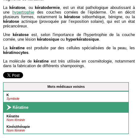
La
kératose
, ou
kératodermie
, est un état pathologique aboutissant à
une
hypertrophie
des couches cornées de l’épiderme. On en décrit
plusieurs formes, notamment la
kératose
séborrhéique, bénigne, ou la
kératose
actinique (provoquée par l’exposition solaire), qui est un état
précancéreux.
Une
kératose
est, selon l'importance de l'hypertrophie de la couche
cornée, une lésion
kératosique
ou
hyperkératosique
.
La
kératine
est produite par des cellules spécialisées de la peau, les
kératinocytes
.
La molécule de
kératine
est très utilisée en cosmétologie, notamment
dans la fabrication de différents shampooings.
Mots médicaux voisins
K
Symbole
Kératine
Kératite
Nom féminin
Kinésithérapie
Nom féminin