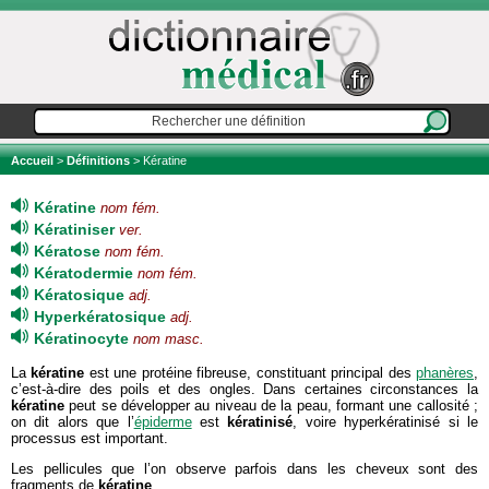
Accueil
>
Définitions
> Kératine
Kératine
nom fém.
Kératiniser
ver.
Kératose
nom fém.
Kératodermie
nom fém.
Kératosique
adj.
Hyperkératosique
adj.
Kératinocyte
nom masc.
La
kératine
est une protéine fibreuse, constituant principal des
phanères
,
c’est-à-dire des poils et des ongles. Dans certaines circonstances la
kératine
peut se développer au niveau de la peau, formant une callosité ;
on dit alors que l’
épiderme
est
kératinisé
, voire hyperkératinisé si le
processus est important.
Les pellicules que l’on observe parfois dans les cheveux sont des
fragments de
kératine
.