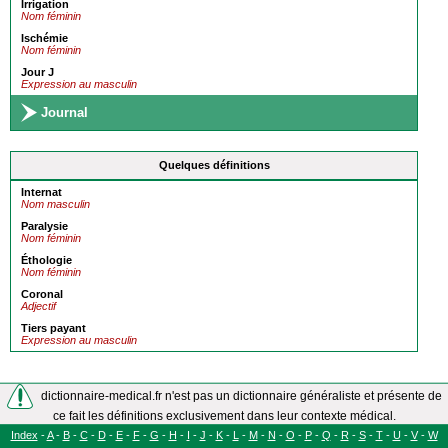
Irrigation
Nom féminin
Ischémie
Nom féminin
Jour J
Expression au masculin
Journal
Quelques définitions
Internat
Nom masculin
Paralysie
Nom féminin
Éthologie
Nom féminin
Coronal
Adjectif
Tiers payant
Expression au masculin
dictionnaire-medical.fr n'est pas un dictionnaire généraliste et présente de
ce fait les définitions exclusivement dans leur contexte médical.
Index
-
A
-
B
-
C
-
D
-
E
-
F
-
G
-
H
-
I
-
J
-
K
-
L
-
M
-
N
-
O
-
P
-
Q
-
R
-
S
-
T
-
U
-
V
-
W