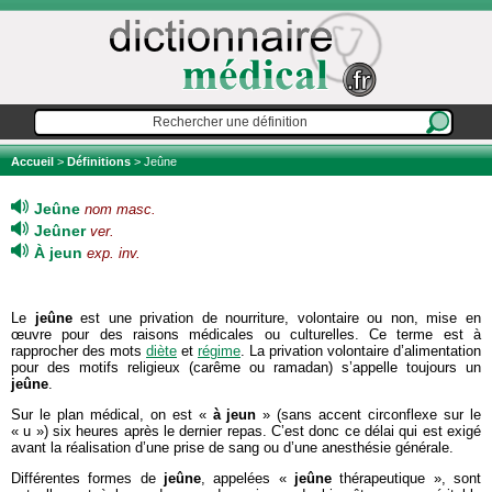
Accueil
>
Définitions
> Jeûne
Jeûne
nom masc.
Jeûner
ver.
À jeun
exp. inv.
Le
jeûne
est une privation de nourriture, volontaire ou non, mise en
œuvre pour des raisons médicales ou culturelles. Ce terme est à
rapprocher des mots
diète
et
régime
. La privation volontaire d’alimentation
pour des motifs religieux (carême ou ramadan) s’appelle toujours un
jeûne
.
Sur le plan médical, on est «
à jeun
» (sans accent circonflexe sur le
« u ») six heures après le dernier repas. C’est donc ce délai qui est exigé
avant la réalisation d’une prise de sang ou d’une anesthésie générale.
Différentes formes de
jeûne
, appelées «
jeûne
thérapeutique », sont