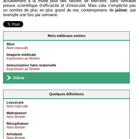
actuellement à la mode pour des raisons de bien-être, sans véritable
preuve scientifique d’efficacité et d’innocuité. Mais cela n’empêche pas
un nombre de plus en plus grand de nos contemporains de
jeûner
, par
exemple une fois par semaine.
Mots médicaux voisins
Iléon
Nom masculin
Imagerie médicale
Expression au féminin
Immunisation fœto-maternelle
Expression au féminin
Jeûne
Quelques définitions
Leucocyte
Nom masculin
Maltraitance
Nom féminin
Récupération
Nom féminin
Achalasie
Nom féminin