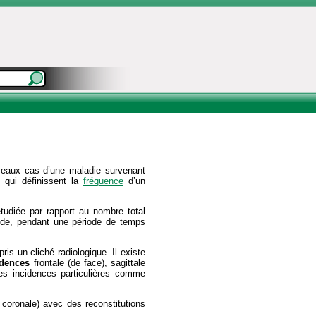
veaux cas d’une maladie survenant
 qui définissent la
fréquence
d’un
étudiée par rapport au nombre total
tude, pendant une période de temps
ris un cliché radiologique. Il existe
idences
frontale (de face), sagittale
 des incidences particulières comme
, coronale) avec des reconstitutions