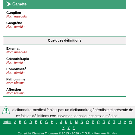
Gamète
Ganglion
Nom masculin
Gangrène
Nom féminin
Quelques définitions
Externat
Nom masculin
Crénothérapie
Nom féminin
Comorbidité
Nom féminin
Pathomimie
Nom féminin
Affection
Nom féminin
dictionnaire-medical.fr n'est pas un dictionnaire généraliste et présente de
ce fait les définitions exclusivement dans leur contexte médical.
Index
-
A
-
B
-
C
-
D
-
E
-
F
-
G
-
H
-
I
-
J
-
K
-
L
-
M
-
N
-
O
-
P
-
Q
-
R
-
S
-
T
-
U
-
V
-
W
-
X
-
Y
-
Z
Copyright
Christian Thomsen
©
2015 - 2026
-
C.G.U.
-
Mentions légales