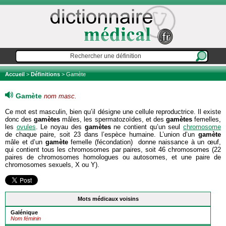
Accueil
>
Définitions
> Gamète
Gamète
nom masc.
Ce mot est masculin, bien qu’il désigne une cellule reproductrice. Il existe
donc des
gamètes
mâles, les spermatozoïdes, et des
gamètes
femelles,
les
ovules
. Le noyau des
gamètes
ne contient qu’un seul
chromosome
de chaque paire, soit 23 dans l’espèce humaine. L’union d’un
gamète
mâle et d’un
gamète
femelle (fécondation) donne naissance à un œuf,
qui contient tous les chromosomes par paires, soit 46 chromosomes (22
paires de chromosomes homologues ou autosomes, et une paire de
chromosomes sexuels, X ou Y).
Mots médicaux voisins
Galénique
Nom féminin