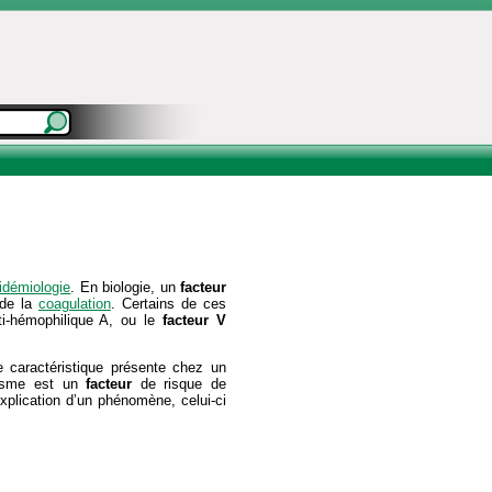
idémiologie
. En biologie, un
facteur
de la
coagulation
. Certains de ces
nti-hémophilique A, ou le
facteur
V
e caractéristique présente chez un
gisme est un
facteur
de risque de
xplication d’un phénomène, celui-ci