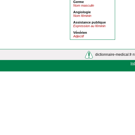
Germe
Nom masculin
Angiologie
Nom féminin
Assistance publique
Expression au féminin
Vénérien
Adjectif
dictionnaire-medical.fr n
In