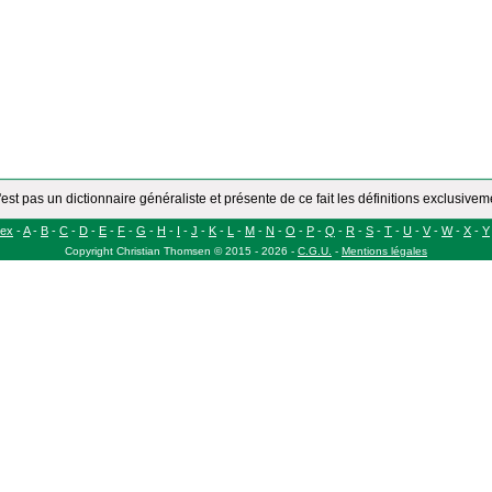
'est pas un dictionnaire généraliste et présente de ce fait les définitions exclusive
dex
-
A
-
B
-
C
-
D
-
E
-
F
-
G
-
H
-
I
-
J
-
K
-
L
-
M
-
N
-
O
-
P
-
Q
-
R
-
S
-
T
-
U
-
V
-
W
-
X
-
Y
Copyright
Christian Thomsen
©
2015 - 2026
-
C.G.U.
-
Mentions légales