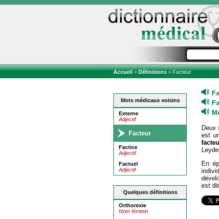
Accueil
>
Définitions
> Facteur
F
Mots médicaux voisins
Fa
Mu
Externe
Adjectif
Deux 
Facteur
est u
facte
Factice
Leyden
Adjectif
En ép
Factuel
Adjectif
indiv
dével
est di
Quelques définitions
Orthorexie
Nom féminin