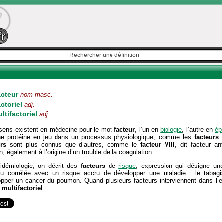
acteur
nom masc.
ctoriel
adj.
ltifactoriel
adj.
sens existent en médecine pour le mot
facteur
, l’un en
biologie
, l’autre en
ép
ne protéine en jeu dans un processus physiologique, comme les
facteurs
urs
sont plus connus que d’autres, comme le
facteur
VIII
, dit facteur a
, également à l’origine d’un trouble de la coagulation.
idémiologie, on décrit des
facteurs
de
risque
, expression qui désigne un
idu corrélée avec un risque accru de développer une maladie : le taba
opper un cancer du poumon. Quand plusieurs facteurs interviennent dans l’e
t
multifactoriel
.