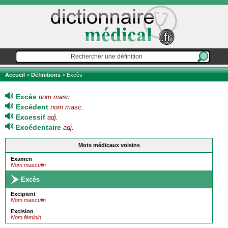
Accueil
>
Définitions
> Excès
Excès
nom masc.
Excédent
nom masc.
Excessif
adj.
Excédentaire
adj.
Mots médicaux voisins
Examen
Nom masculin
Excès
Excipient
Nom masculin
Excision
Nom féminin