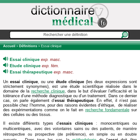
Accueil
>
Définitions
> Essai clinique
Essai clinique
exp. masc.
Etude clinique
exp. fém.
Essai thérapeutique
exp. masc.
Un
essai clinique
, ou une
étude clinique
(les deux expressions sont
strictement synonymes), est une étude scientifique réalisée dans le
domaine de la
recherche clinique
, dans le but d’évaluer l’efficacité et la
tolérance d’une méthode diagnostique ou d’un traitement. Dans ce dernier
cas, on parle également d’
essai thérapeutique
. En effet, il n’est pas
possible chez l’homme, pour des raisons évidentes d’éthique, de réaliser
des expérimentations comme on le fait en
recherche fondamentale
sur
des cellules ou des tissus.
Il existe différents types d’
essais cliniques
: monocentriques ou
multicentriques,
avec des volontaires
sains ou des patients, de manière
rétrospective ou prospective (de préférence), en simple ou en double
Dans tous les cas, la
méthodologie
de l’
essai
doit être