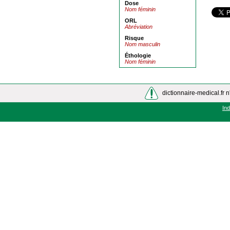
Dose
Nom féminin
ORL
Abréviation
Risque
Nom masculin
Éthologie
Nom féminin
dictionnaire-medical.fr n
In