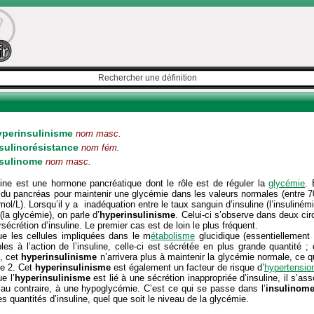
yperinsulinisme
nom masc.
sulinorésistance
nom fém.
nsulinome
nom masc.
line est une hormone pancréatique dont le rôle est de réguler la
glycémie
. 
 du pancréas pour maintenir une glycémie dans les valeurs normales (entre 70
ol/L). Lorsqu’il y a inadéquation entre le taux sanguin d’insuline (l’insulinémi
(la glycémie), on parle d’
hyperinsulinisme
. Celui-ci s’observe dans deux cir
rsécrétion d’insuline. Le premier cas est de loin le plus fréquent.
ue les cellules impliquées dans le m
étabolisme
glucidique (essentiellement
les à l’action de l’insuline, celle-ci est sécrétée en plus grande quantité ; c
, cet
hyperinsulinisme
n’arrivera plus à maintenir la glycémie normale, ce qu
pe 2. Cet
hyperinsulinisme
est également un facteur de risque d’
hypertension
e l’
hyperinsulinisme
est lié à une sécrétion inappropriée d’insuline, il s’a
 au contraire, à une hypoglycémie. C’est ce qui se passe dans l’
insulinom
s quantités d’insuline, quel que soit le niveau de la glycémie.