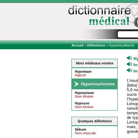
Accueil
>
Définitions
> Hyperinsulinisme
H
Mots médicaux voisins
In
I
Hyperbare
Adjectif
L’insu
Hyperinsulinisme
(béta)
5,6 mm
Hyperplasie
sucre 
Nom féminin
l’hype
Hypnose
Lorsq
Nom féminin
sensib
temps
de ty
Quelques définitions
Lorsqu
mais,
Sébum
grande
Nom masculin