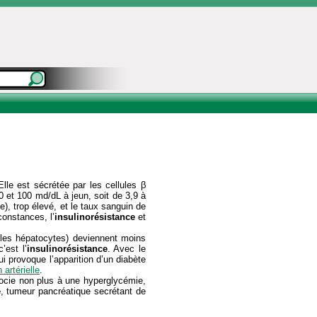
Elle est sécrétée par les cellules β
 et 100 md/dL à jeun, soit de 3,9 à
e), trop élevé, et le taux sanguin de
constances, l’
insulinorésistance
et
 les hépatocytes) deviennent moins
’est l’
insulinorésistance
. Avec le
i provoque l’apparition d’un diabète
 artérielle
.
ssocie non plus à une hyperglycémie,
e
, tumeur pancréatique secrétant de