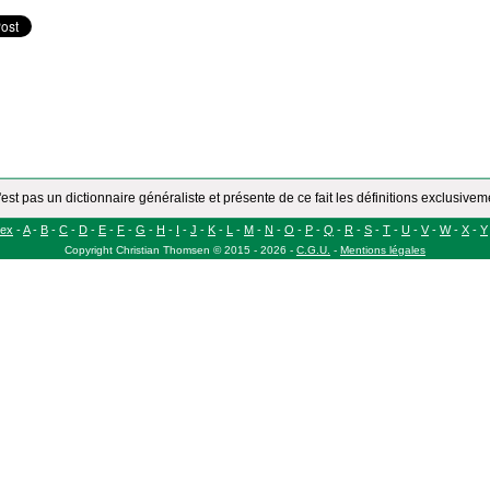
'est pas un dictionnaire généraliste et présente de ce fait les définitions exclusive
dex
-
A
-
B
-
C
-
D
-
E
-
F
-
G
-
H
-
I
-
J
-
K
-
L
-
M
-
N
-
O
-
P
-
Q
-
R
-
S
-
T
-
U
-
V
-
W
-
X
-
Y
Copyright
Christian Thomsen
©
2015 - 2026
-
C.G.U.
-
Mentions légales