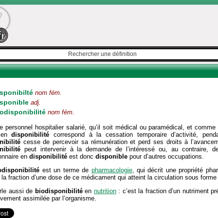
sponibilté
nom fém.
isponible
adj.
odisponibilité
nom fém.
e personnel hospitalier salarié, qu’il soit médical ou paramédical, et comme p
 en
disponibilité
correspond à la cessation temporaire d’activité, pend
ibilité
cesse de percevoir sa rémunération et perd ses droits à l’avanceme
ibilité
peut intervenir à la demande de l’intéressé ou, au contraire, de
onnaire en
disponibilité
est donc
disponible
pour d’autres occupations.
odisponibilité
est un terme de
pharmacologie
, qui décrit une propriété ph
 la fraction d’une dose de ce médicament qui atteint la circulation sous form
rle aussi de
biodisponibilité
en
nutrition
: c’est la fraction d’un nutriment p
ivement assimilée par l’organisme.