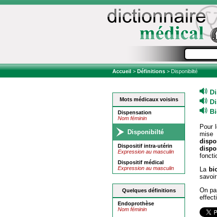
Accueil
>
Définitions
> Disponibilté
Di
Mots médicaux voisins
D
Bi
Dispensation
Nom féminin
Pour l
Disponibilté
mise
dispon
Dispositif intra-utérin
dispon
Expression au masculin
foncti
Dispositif médical
Expression au masculin
La
bi
savoir
On pa
Quelques définitions
effect
Endoprothèse
Nom féminin