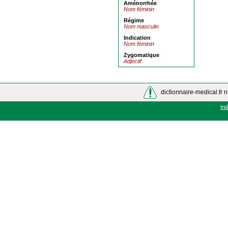
Aménorrhée
Nom féminin
Régime
Nom masculin
Indication
Nom féminin
Zygomatique
Adjectif
dictionnaire-medical.fr n
In