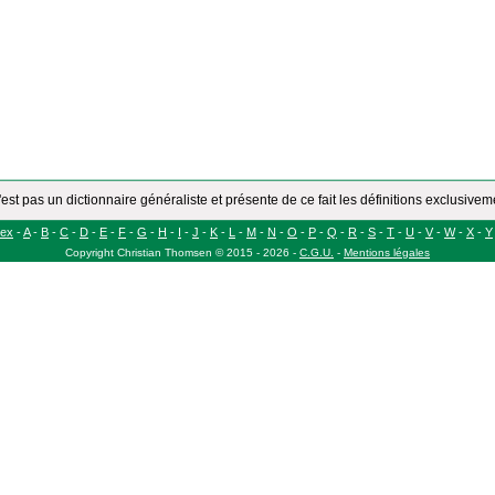
'est pas un dictionnaire généraliste et présente de ce fait les définitions exclusive
dex
-
A
-
B
-
C
-
D
-
E
-
F
-
G
-
H
-
I
-
J
-
K
-
L
-
M
-
N
-
O
-
P
-
Q
-
R
-
S
-
T
-
U
-
V
-
W
-
X
-
Y
Copyright
Christian Thomsen
©
2015 - 2026
-
C.G.U.
-
Mentions légales