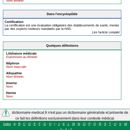
Nom féminin
Dans l'encyclopédie
Certification
La certification est une évaluation obligatoire des établissements de santé, menée
par des experts-visiteurs mandatés par la HAS.
Lire l'article complet
Quelques définitions
Littérature médicale
Expression au féminin
Néphron
Nom masculin
Allopathie
Nom féminin
Interne
Nom
Hernie
Nom
dictionnaire-medical.fr n'est pas un dictionnaire généraliste et présente de
ce fait les définitions exclusivement dans leur contexte médical.
Index
-
A
-
B
-
C
-
D
-
E
-
F
-
G
-
H
-
I
-
J
-
K
-
L
-
M
-
N
-
O
-
P
-
Q
-
R
-
S
-
T
-
U
-
V
-
W
-
X
-
Y
-
Z