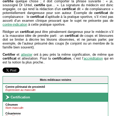
certifie
quelque chose ; il doit comporter la phrase suivante : « je,
soussigné Dr Untel,
certifie
que… ». La signature du médecin est donc
engagée, ce qui rend la rédaction d’un
certificat
dit « de complaisance »
potentiellement dangereuse pour son auteur. Exemple de
certificat
de
complaisance : le
certificat
d’aptitude à la pratique sportive, s’il n’est pas
assorti d’un examen clinique prouvant que le sujet ne présente pas de
contre-indication
à cette pratique sportive.
Rédiger un
certificat
peut être pénalement dangereux pour le médecin s’il
a la mauvaise idée de prendre parti : un
certificat
de coups et blessures
doit se limiter à décrire les lésions observées, et ne jamais parler, par
exemple, de l’auteur présumé des coups (le conjoint ou un membre de la
famille bien souvent).
Certifier
et
attester
ont à peu près la même signification, de même que
certificat
et attestation. Pour la
certification
, c’est l’
accréditation
qui en
est la notion la plus proche..
Mots médicaux voisins
Centre périnatal de proximité
Expression au masculin
Certification
Cérumen
Nom masculin
Césarienne