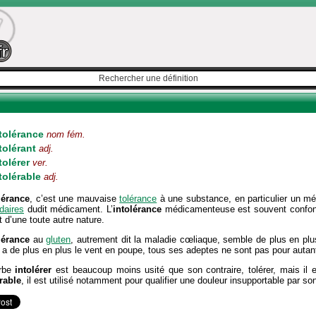
tolérance
nom fém.
tolérant
adj.
tolérer
ver.
tolérable
adj.
lérance
, c’est une mauvaise
tolérance
à une substance, en particulier un mé
daires
dudit médicament. L’
intolérance
médicamenteuse est souvent confondu
t d’une toute autre nature.
lérance
au
gluten
, autrement dit la maladie cœliaque, semble de plus en plu
 a de plus en plus le vent en poupe, tous ses adeptes ne sont pas pour auta
rbe
intolérer
est beaucoup moins usité que son contraire, tolérer, mais il e
rable
, il est utilisé notamment pour qualifier une douleur insupportable par so