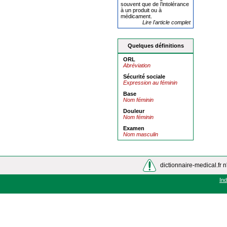
souvent que de l’intolérance
à un produit ou à
médicament.
Lire l'article complet
Quelques définitions
ORL
Abréviation
Sécurité sociale
Expression au féminin
Base
Nom féminin
Douleur
Nom féminin
Examen
Nom masculin
dictionnaire-medical.fr n
In