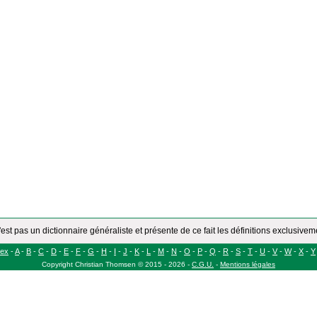
'est pas un dictionnaire généraliste et présente de ce fait les définitions exclusive
dex
-
A
-
B
-
C
-
D
-
E
-
F
-
G
-
H
-
I
-
J
-
K
-
L
-
M
-
N
-
O
-
P
-
Q
-
R
-
S
-
T
-
U
-
V
-
W
-
X
-
Y
Copyright
Christian Thomsen
©
2015 - 2026
-
C.G.U.
-
Mentions légales