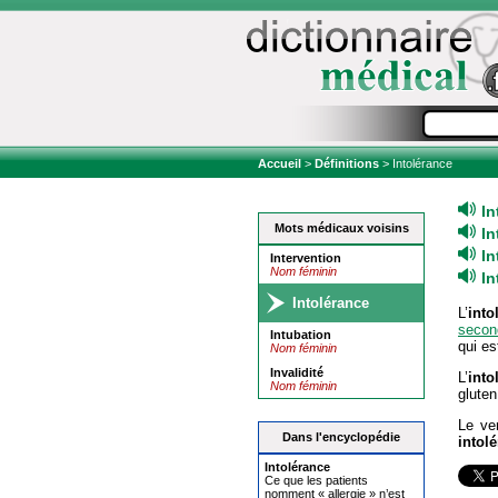
Accueil
>
Définitions
> Intolérance
In
Mots médicaux voisins
In
In
Intervention
Nom féminin
In
Intolérance
L’
into
secon
Intubation
qui es
Nom féminin
Invalidité
L’
into
Nom féminin
gluten
Le ve
Dans l'encyclopédie
intolé
Intolérance
Ce que les patients
nomment « allergie » n’est