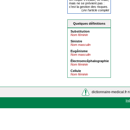
mais ne se prévient pas :
c’est la gestion des risques.
Lire l'article complet
Quelques définitions
Substitution
Nom féminin
Sinistre
Nom masculin
Eugénisme
Nom masculin
Électroencéphalographie
Nom féminin
Cellule
Nom féminin
dictionnaire-medical.fr n
In