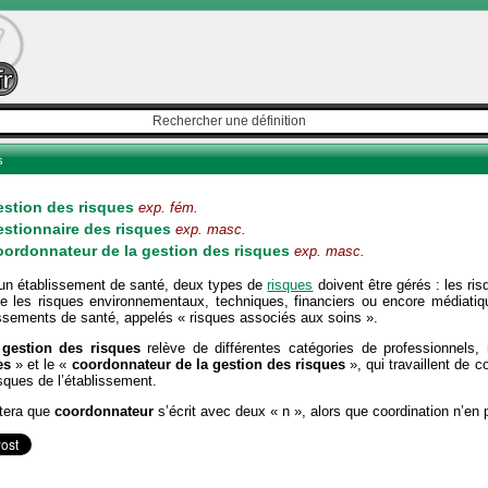
s
stion des risques
exp. fém.
stionnaire des risques
exp. masc.
ordonnateur de la gestion des risques
exp. masc.
un établissement de santé, deux types de
risques
doivent être gérés : les ri
 les risques environnementaux, techniques, financiers ou encore médiatiqu
ssements de santé, appelés « risques associés aux soins ».
e
gestion des risques
relève de différentes catégories de professionnels
es
» et le «
coordonnateur de la gestion des risques
», qui travaillent de c
sques de l’établissement.
tera que
coordonnateur
s’écrit avec deux « n », alors que coordination n’en 