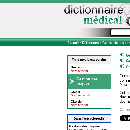
Accueil
>
Définitions
> Gestion des risque
Ge
Mots médicaux voisins
Ge
Co
Gestation
Nom féminin
Dans 
Gestion des
comme
risques
établi
Gland
Cett
Nom masculin
risqu
des ri
Glande
Nom féminin
On no
Dans l'encyclopédie
Gestion des risques
Un risque s’évalue, se traite,