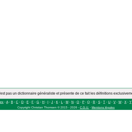
'est pas un dictionnaire généraliste et présente de ce fait les définitions exclusive
dex
-
A
-
B
-
C
-
D
-
E
-
F
-
G
-
H
-
I
-
J
-
K
-
L
-
M
-
N
-
O
-
P
-
Q
-
R
-
S
-
T
-
U
-
V
-
W
-
X
-
Y
Copyright
Christian Thomsen
©
2015 - 2026
-
C.G.U.
-
Mentions légales