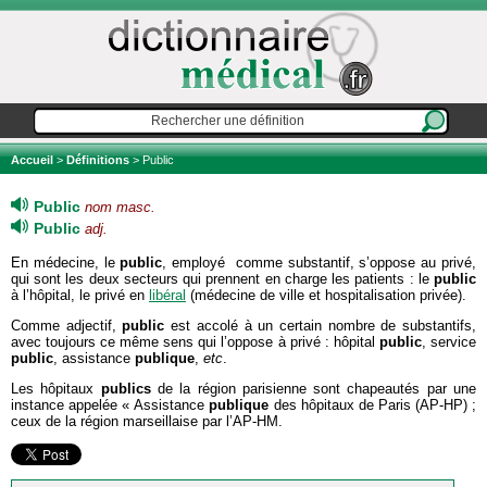
Accueil
>
Définitions
> Public
Public
nom masc.
Public
adj.
En médecine, le
public
, employé comme substantif, s’oppose au privé,
qui sont les deux secteurs qui prennent en charge les patients : le
public
à l’hôpital, le privé en
libéral
(médecine de ville et hospitalisation privée).
Comme adjectif,
public
est accolé à un certain nombre de substantifs,
avec toujours ce même sens qui l’oppose à privé : hôpital
public
, service
public
, assistance
publique
,
etc
.
Les hôpitaux
publics
de la région parisienne sont chapeautés par une
instance appelée « Assistance
publique
des hôpitaux de Paris (AP-HP) ;
ceux de la région marseillaise par l’AP-HM.