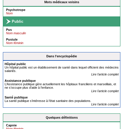
Mots médicaux voisins
Psychotrope
Nom
Public
Pus
Nom masculin
Pustule
Nom féminin
Dans l'encyclopédie
Hôpital
public
Un hôpital public est un établissement de santé dans lequel officient des médecins
salariés.
Lire l'article complet
Assistance
publique
L’Assistance publique gère actuellement les hôpitaux franciliens et marseillais, et
ne s’occupe plus d’aide à l’enfance.
Lire l'article complet
Santé
publique
La santé publique s’intéresse à l’état sanitaire des populations.
Lire l'article complet
Quelques définitions
Capnie
Nom féminin