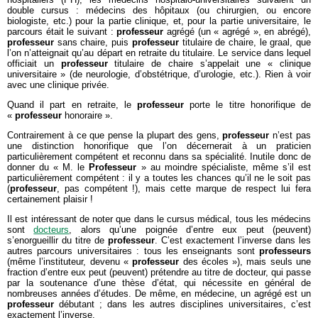
double cursus : médecins des hôpitaux (ou chirurgien, ou encore
biologiste, etc.) pour la partie clinique, et, pour la partie universitaire, le
parcours était le suivant :
professeur
agrégé (un « agrégé », en abrégé),
professeur
sans chaire, puis
professeur
titulaire de chaire, le graal, que
l’on n’atteignait qu’au départ en retraite du titulaire. Le service dans lequel
officiait un
professeur
titulaire de chaire s’appelait une « clinique
universitaire » (de neurologie, d’obstétrique, d’urologie, etc.). Rien à voir
avec une clinique privée.
Quand il part en retraite, le
professeur
porte le titre honorifique de
«
professeur
honoraire ».
Contrairement à ce que pense la plupart des gens,
professeur
n’est pas
une distinction honorifique que l’on décernerait à un praticien
particulièrement compétent et reconnu dans sa spécialité. Inutile donc de
donner du « M. le
Professeur
» au moindre spécialiste, même s’il est
particulièrement compétent : il y a toutes les chances qu’il ne le soit pas
(
professeur
, pas compétent !), mais cette marque de respect lui fera
certainement plaisir !
Il est intéressant de noter que dans le cursus médical, tous les médecins
sont
docteurs
, alors qu’une poignée d’entre eux peut (peuvent)
s’enorgueillir du titre de
professeur
. C’est exactement l’inverse dans les
autres parcours universitaires : tous les enseignants sont
professeurs
(même l’instituteur, devenu «
professeur
des écoles »), mais seuls une
fraction d’entre eux peut (peuvent) prétendre au titre de docteur, qui passe
par la soutenance d’une thèse d’état, qui nécessite en général de
nombreuses années d’études. De même, en médecine, un agrégé est un
professeur
débutant ; dans les autres disciplines universitaires, c’est
exactement l’inverse.