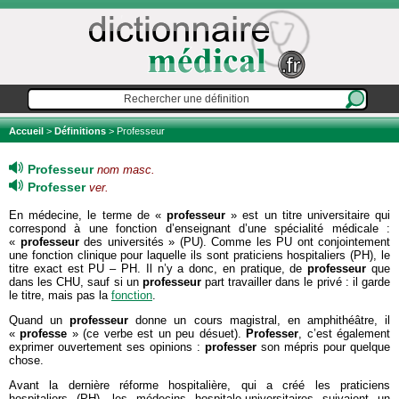
Accueil
>
Définitions
> Professeur
Professeur
nom masc.
Professer
ver.
En médecine, le terme de «
professeur
» est un titre universitaire qui
correspond à une fonction d’enseignant d’une spécialité médicale :
«
professeur
des universités » (PU). Comme les PU ont conjointement
une fonction clinique pour laquelle ils sont praticiens hospitaliers (PH), le
titre exact est PU – PH. Il n’y a donc, en pratique, de
professeur
que
dans les CHU, sauf si un
professeur
part travailler dans le privé : il garde
le titre, mais pas la
fonction
.
Quand un
professeur
donne un cours magistral, en amphithéâtre, il
«
professe
» (ce verbe est un peu désuet).
Professer
, c’est également
exprimer ouvertement ses opinions :
professer
son mépris pour quelque
chose.
Avant la dernière réforme hospitalière, qui a créé les praticiens
hospitaliers (PH), les médecins hospitalo-universitaires suivaient un