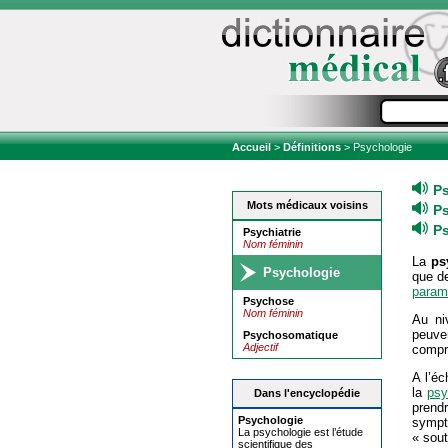
Accueil
>
Définitions
> Psychologie
P
Mots médicaux voisins
P
P
Psychiatrie
Nom féminin
La
ps
Psychologie
que d
param
Psychose
Nom féminin
Au ni
peuve
Psychosomatique
Adjectif
compr
A l’éc
la
psy
Dans l'encyclopédie
prend
Psychologie
sympt
La psychologie est l’étude
« sou
scientifique des