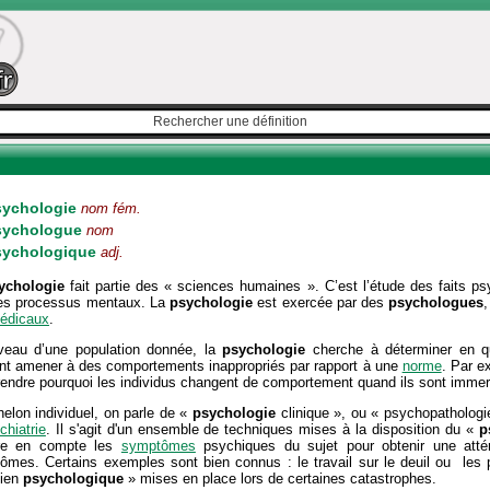
sychologie
nom fém.
sychologue
nom
sychologique
adj.
ychologie
fait partie des « sciences humaines ». C’est l’étude des faits p
es processus mentaux. La
psychologie
est exercée par des
psychologues
édicaux
.
veau d’une population donnée, la
psychologie
cherche à déterminer en qu
nt amener à des comportements inappropriés par rapport à une
norme
. Par e
endre pourquoi les individus changent de comportement quand ils sont immer
helon individuel, on parle de «
psychologie
clinique », ou « psychopathologie
chiatrie
. Il s'agit d'un ensemble de techniques mises à la disposition du «
p
re en compte les
symptômes
psychiques du sujet pour obtenir une attén
ômes. Certains exemples sont bien connus : le travail sur le deuil ou les 
tien
psychologique
» mises en place lors de certaines catastrophes.