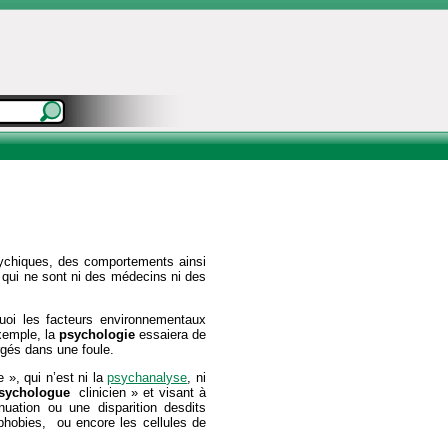
sychiques, des comportements ainsi
, qui ne sont ni des médecins ni des
oi les facteurs environnementaux
xemple, la
psychologie
essaiera de
gés dans une foule.
 », qui n’est ni la
psychanalyse
, ni
sychologue
clinicien » et visant à
uation ou une disparition desdits
phobies, ou encore les cellules de