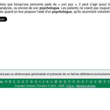
tera que lorsqu’une personne parle de « son psy », il peut s’agir aussi 
analyste, ou encore de son
psychologue
. Les patients ne voient pas toujour
nts quand on leur propose l’aide d’un
psychologue
, qu’ils assimilent volontie
'est pas un dictionnaire généraliste et présente de ce fait les définitions exclusive
dex
-
A
-
B
-
C
-
D
-
E
-
F
-
G
-
H
-
I
-
J
-
K
-
L
-
M
-
N
-
O
-
P
-
Q
-
R
-
S
-
T
-
U
-
V
-
W
-
X
-
Y
Copyright
Christian Thomsen
©
2015 - 2026
-
C.G.U.
-
Mentions légales