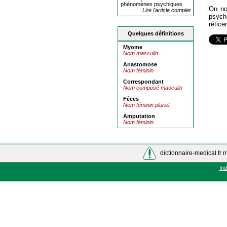
phénomènes psychiques.
On no
Lire l'article complet
psych
rétice
Quelques définitions
Myome
Nom masculin
Anastomose
Nom féminin
Correspondant
Nom composé masculin
Fèces
Nom féminin pluriel
Amputation
Nom féminin
dictionnaire-medical.fr n
In